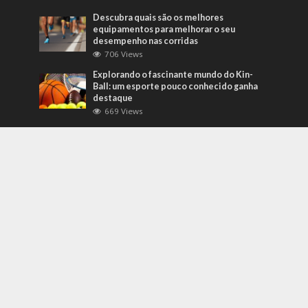
Descubra quais são os melhores
equipamentos para melhorar o seu
desempenho nas corridas
706 Views
Explorando o fascinante mundo do Kin-
Ball: um esporte pouco conhecido ganha
destaque
669 Views
Mais Recentes
Grandes eventos testam protocolos de
segurança e gestão de crises em tempo
real
agosto 5, 2026
O que são sapatilhas para automobilismo?
Descubra com o empresário Joni Ricardo
Fernandes Duarte
outubro 4, 2022
Duvido que você saiba o que são motores
preparados