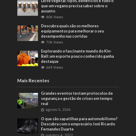
Leite vegetal: tipos, benefícios e tudo o
que um vegano precisa saber sobre o
assunto
806 Views
Descubra quais são os melhores
equipamentos para melhorar o seu
desempenho nas corridas
706 Views
Explorando o fascinante mundo do Kin-
Ball: um esporte pouco conhecido ganha
destaque
669 Views
Mais Recentes
Grandes eventos testam protocolos de
segurança e gestão de crises em tempo
real
agosto 5, 2026
O que são sapatilhas para automobilismo?
Descubra com o empresário Joni Ricardo
Fernandes Duarte
outubro 4, 2022