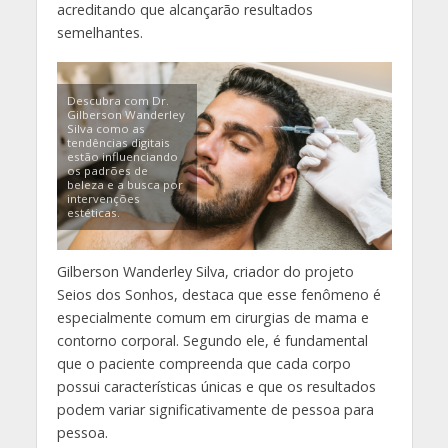
acreditando que alcançarão resultados
semelhantes.
Descubra com Dr.
Gilberson Wanderley
Silva como as
tendências digitais
estão influenciando
os padrões de
beleza e a busca por
intervenções
estéticas.
Gilberson Wanderley Silva, criador do projeto
Seios dos Sonhos, destaca que esse fenômeno é
especialmente comum em cirurgias de mama e
contorno corporal. Segundo ele, é fundamental
que o paciente compreenda que cada corpo
possui características únicas e que os resultados
podem variar significativamente de pessoa para
pessoa.