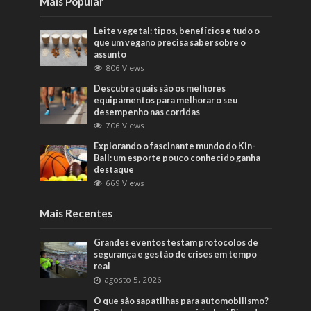
Mais Popular
Leite vegetal: tipos, benefícios e tudo o
que um vegano precisa saber sobre o
assunto
806 Views
Descubra quais são os melhores
equipamentos para melhorar o seu
desempenho nas corridas
706 Views
Explorando o fascinante mundo do Kin-
Ball: um esporte pouco conhecido ganha
destaque
669 Views
Mais Recentes
Grandes eventos testam protocolos de
segurança e gestão de crises em tempo
real
agosto 5, 2026
O que são sapatilhas para automobilismo?