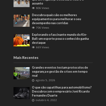
assunto
806 Views
Descubra quais são os melhores
equipamentos para melhorar o seu
desempenho nas corridas
706 Views
Explorando o fascinante mundo do Kin-
Ball: um esporte pouco conhecido ganha
destaque
669 Views
Mais Recentes
Grandes eventos testam protocolos de
segurança e gestão de crises em tempo
real
agosto 5, 2026
O que são sapatilhas para automobilismo?
Descubra com o empresário Joni Ricardo
Fernandes Duarte
outubro 4, 2022