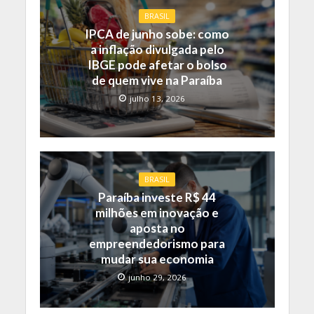
BRASIL
IPCA de junho sobe: como
a inflação divulgada pelo
IBGE pode afetar o bolso
de quem vive na Paraíba
julho 13, 2026
BRASIL
Paraíba investe R$ 44
milhões em inovação e
aposta no
empreendedorismo para
mudar sua economia
junho 29, 2026