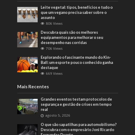
Leite vegetal: tipos, benefícios e tudo o
que um vegano precisa saber sobre o
assunto
806 Views
Descubra quais são os melhores
equipamentos para melhorar o seu
desempenho nas corridas
706 Views
Explorando o fascinante mundo do Kin-
Ball: um esporte pouco conhecido ganha
destaque
669 Views
Mais Recentes
Grandes eventos testam protocolos de
segurança e gestão de crises em tempo
real
agosto 5, 2026
O que são sapatilhas para automobilismo?
Descubra com o empresário Joni Ricardo
Fernandes Duarte